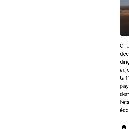
Cho
déc
dir
auj
tar
pay
der
l’é
éco
A