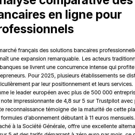
ancaires en ligne pour
rofessionnels
marché français des solutions bancaires professionnell
naît une expansion remarquable. Les acteurs tradition
banques se livrent une concurrence intense qui profit
repreneurs. Pour 2025, plusieurs établissements se dis
ticulièrement par leur positionnement et leurs services
me le leader européen avec plus de 500 000 entreprise
 note impressionnante de 4,8 sur 5 sur Trustpilot avec
te reconnaissance témoigne de la maturité de cette pl
 formules d’abonnement débutant à 11 euros mensuels.
taché à la Société Générale, offre une excellente alter
sur 5 et des tarifs démarrant à zéro euro par mois, ce q