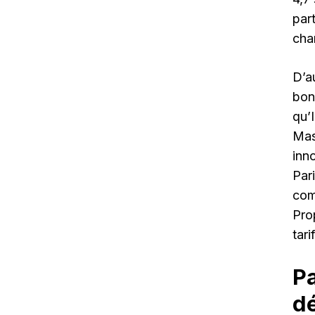
par
cha
D’a
bon
qu’
Mas
inno
Par
com
Pro
tar
Pa
dé