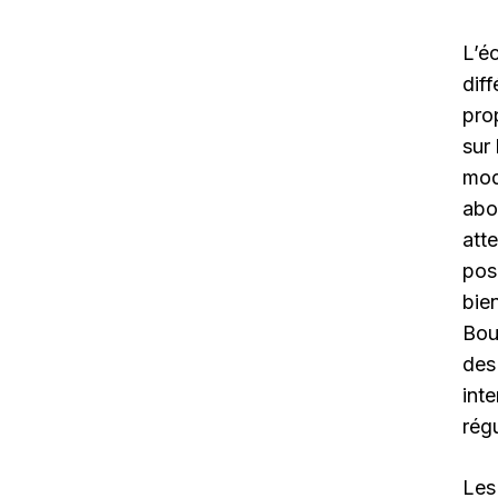
L’é
dif
pro
sur
mod
abo
att
pos
bie
Bou
des
int
rég
Les