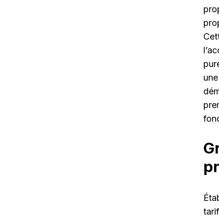
pro
pro
Cet
l’a
pur
une
dém
pre
fon
Gr
p
Éta
tar