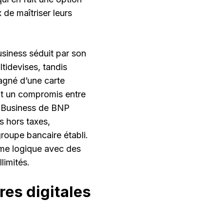
 de maîtriser leurs
usiness séduit par son
tidevises, tandis
né d’une carte
nt un compromis entre
lo Business de BNP
s hors taxes,
groupe bancaire établi.
ême logique avec des
limités.
es digitales