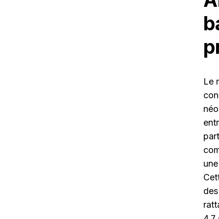
b
p
Le 
con
néo
ent
par
com
une
Cet
des
rat
4,7 