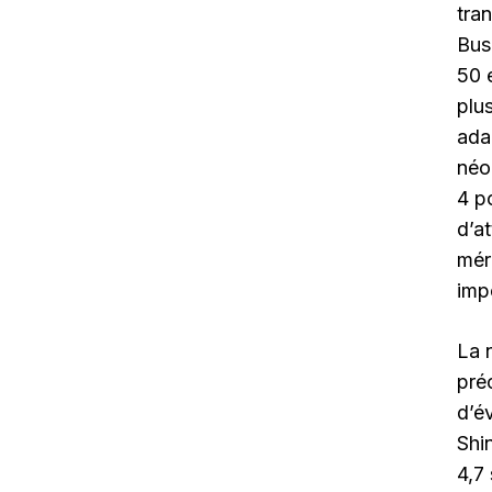
tra
Bus
50 
plus
adap
néo
4 p
d’at
mér
imp
La 
pré
d’év
Shi
4,7 