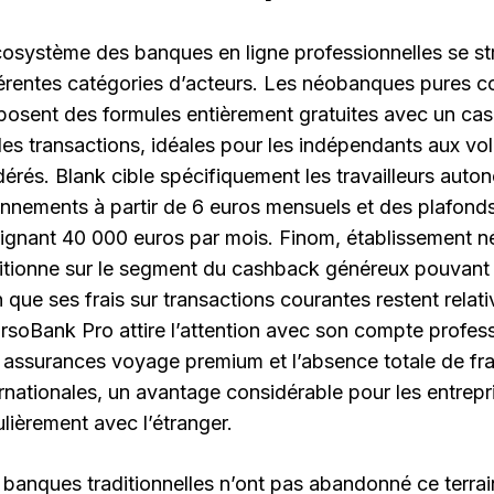
cosystème des banques en ligne professionnelles se st
férentes catégories d’acteurs. Les néobanques pures
posent des formules entièrement gratuites avec un ca
 les transactions, idéales pour les indépendants aux v
érés. Blank cible spécifiquement les travailleurs aut
nnements à partir de 6 euros mensuels et des plafond
eignant 40 000 euros par mois. Finom, établissement né
itionne sur le segment du cashback généreux pouvant 
n que ses frais sur transactions courantes restent relat
rsoBank Pro attire l’attention avec son compte professi
 assurances voyage premium et l’absence totale de frai
ernationales, un avantage considérable pour les entrepri
ulièrement avec l’étranger.
 banques traditionnelles n’ont pas abandonné ce terrai