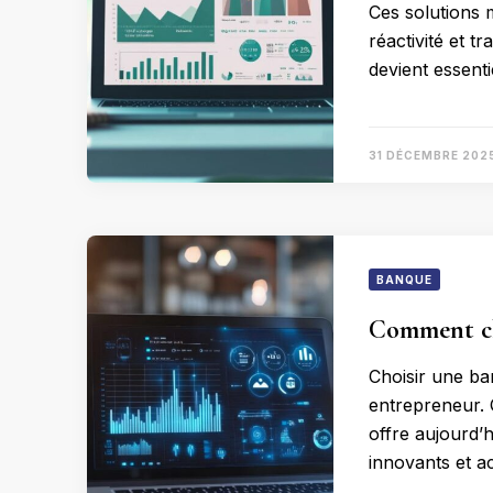
Ces solutions 
réactivité et t
devient essenti
31 DÉCEMBRE 202
BANQUE
Comment cho
Choisir une ba
entrepreneur. 
offre aujourd’h
innovants et a