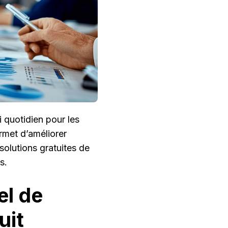
i quotidien pour les
ermet d’améliorer
 solutions gratuites de
s.
el de
uit