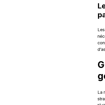
Le
pa
Les
néc
con
d’as
G
g
La 
str