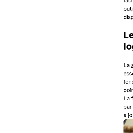
tâc
out
dis
Le
lo
La
esse
fon
poi
La 
par
à jo