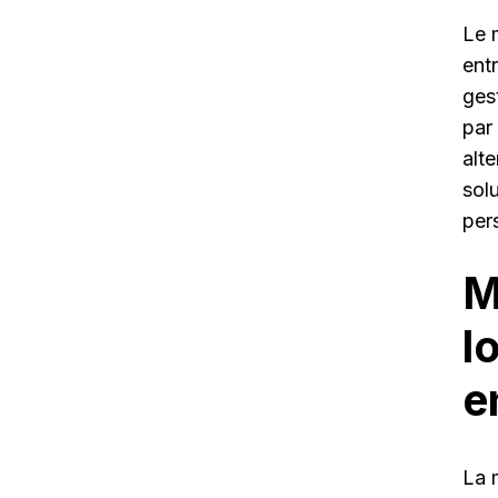
Le 
ent
gest
par
alt
sol
pers
M
l
e
La 