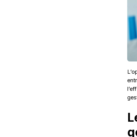
L’o
ent
l’ef
ges
L
g