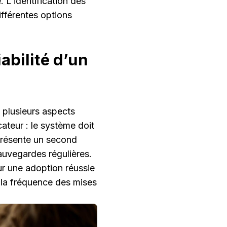
. L’identification des
fférentes options
iabilité d’un
plusieurs aspects
cateur : le système doit
eprésente un second
sauvegardes régulières.
ur une adoption réussie
t la fréquence des mises