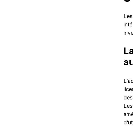
Les
int
inv
La
au
L’a
lice
des
Les
amé
d’ut