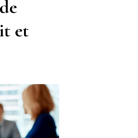
 de
t et