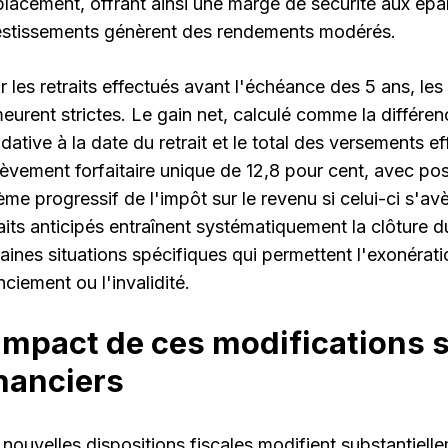
placement, offrant ainsi une marge de sécurité aux épa
estissements génèrent des rendements modérés.
r les retraits effectués avant l'échéance des 5 ans, les
eurent strictes. Le gain net, calculé comme la différenc
idative à la date du retrait et le total des versements 
lèvement forfaitaire unique de 12,8 pour cent, avec poss
ème progressif de l'impôt sur le revenu si celui-ci s'av
raits anticipés entraînent systématiquement la clôture 
taines situations spécifiques qui permettent l'exonéra
nciement ou l'invalidité.
impact de ces modifications 
nanciers
nouvelles dispositions fiscales modifient substantiellem