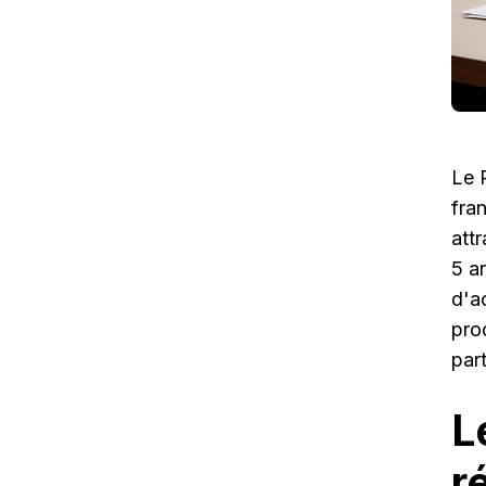
Le 
fra
att
5 an
d'ac
pro
part
L
r