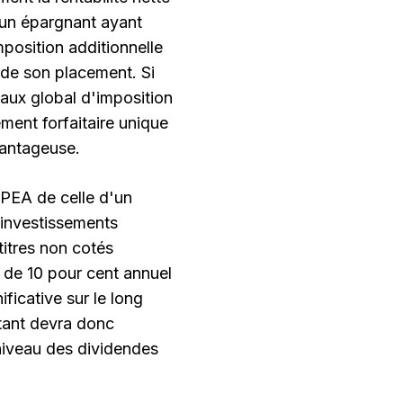
 un épargnant ayant
mposition additionnelle
 de son placement. Si
taux global d'imposition
ment forfaitaire unique
vantageuse.
u PEA de celle d'un
s investissements
titres non cotés
 de 10 pour cent annuel
ficative sur le long
rtant devra donc
 niveau des dividendes