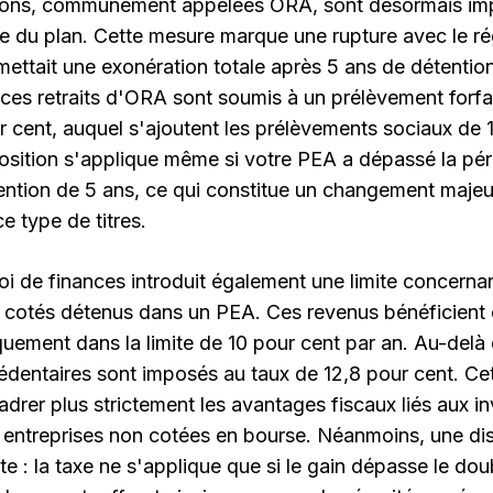
ions, communément appelées ORA, sont désormais imp
ge du plan. Cette mesure marque une rupture avec le ré
mettait une exonération totale après 5 ans de détentio
 ces retraits d'ORA sont soumis à un prélèvement forfai
r cent, auquel s'ajoutent les prélèvements sociaux de 1
osition s'applique même si votre PEA a dépassé la pé
ention de 5 ans, ce qui constitue un changement majeu
e type de titres.
loi de finances introduit également une limite concernan
 cotés détenus dans un PEA. Ces revenus bénéficient 
quement dans la limite de 10 pour cent par an. Au-delà 
édentaires sont imposés au taux de 12,8 pour cent. Cet
adrer plus strictement les avantages fiscaux liés aux 
 entreprises non cotées en bourse. Néanmoins, une dis
te : la taxe ne s'applique que si le gain dépasse le dou