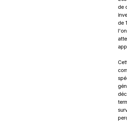
de 
inv
de 
l'o
att
app
Cet
com
spé
gén
déc
ter
sur
per