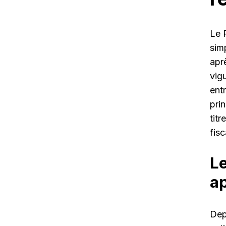
Le 
sim
apr
vig
ent
pri
tit
fis
Le
a
Dep