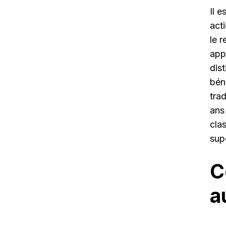
Il 
act
le 
appl
dis
béné
tra
ans
cla
sup
C
a