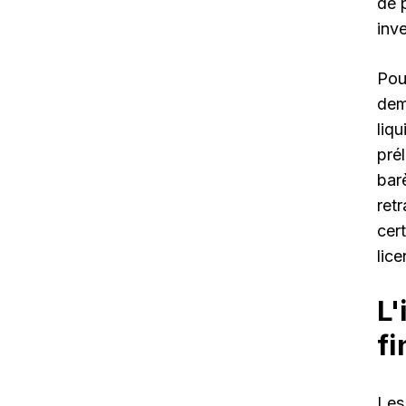
de 
inv
Pou
dem
liqu
pré
bar
ret
cer
lice
L'
fi
Les 