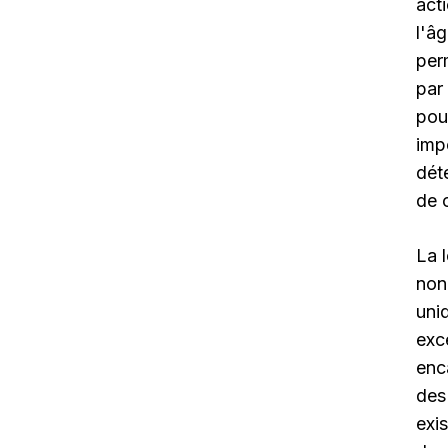
act
l'â
per
par
pou
imp
dét
de c
La 
non
uni
exc
enc
des
exis