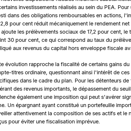
certains investissements réalisés au sein du PEA. Pour
esti dans des obligations remboursables en actions, l'i
12,8 pour cent réduit mécaniquement le rendement net
n ajoute les prélèvements sociaux de 17,2 pour cent, le 
eint 30 pour cent, ce qui correspond au taux du prélève
liqué aux revenus du capital hors enveloppe fiscale a
te évolution rapproche la fiscalité de certains gains d
pte-titres ordinaire, questionnant ainsi l'intérêt de ce
cifiques dans le cadre du plan. Pour les détenteurs de 
érant des revenus importants, le dépassement du seuil
lenche également une imposition qui peut s'avérer signi
me. Un épargnant ayant constitué un portefeuille impo
veiller attentivement la composition de ses actifs et le
çus pour éviter une fiscalisation imprévue.